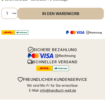
Produkt Anzahl: Gib den gewünschten Wer
IN DEN WARENKORB
Rechnung
SICHERE BEZAHLUNG
Rechnung
SCHNELLER VERSAND
FREUNDLICHER KUNDENSERVICE
Wir sind Mo-Fr für Sie erreichbar.
E-Mail:
info@handtuch-welt.de