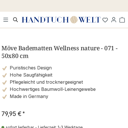
Zum Hauptinhalt springen
Wa
Bildergalerie überspringen
Möve Badematten Wellness nature - 071 -
50x80 cm
Puristisches Design
Hohe Saugfähigkeit
Pflegeleicht und trocknergeeignet
Hochwertiges Baumwoll-Leinengewebe
Made in Germany
79,95 €
*
sofort lieferbar - Lieferzeit: 1-3 Werktage