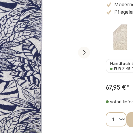
Moderne
Pflegele
Handtuch 
EUR 21.95
67,95 €
*
sofort liefe
Produkt