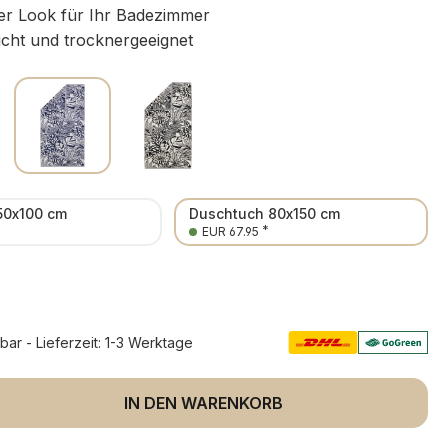
r Look für Ihr Badezimmer
icht und trocknergeeignet
50x100 cm
Duschtuch 80x150 cm
*
*
EUR 67.95
rbar - Lieferzeit: 1-3 Werktage
 Anzahl: Gib den gewünschten Wert ein 
IN DEN WARENKORB