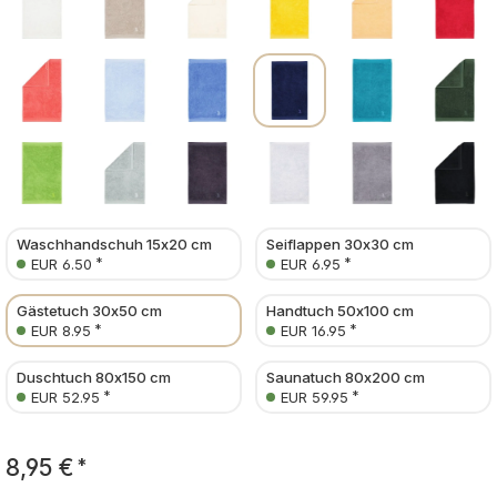
Waschhandschuh 15x20 cm
Seiflappen 30x30 cm
*
*
EUR 6.50
EUR 6.95
Gästetuch 30x50 cm
Handtuch 50x100 cm
*
*
EUR 8.95
EUR 16.95
Duschtuch 80x150 cm
Saunatuch 80x200 cm
*
*
EUR 52.95
EUR 59.95
8,95 €
*