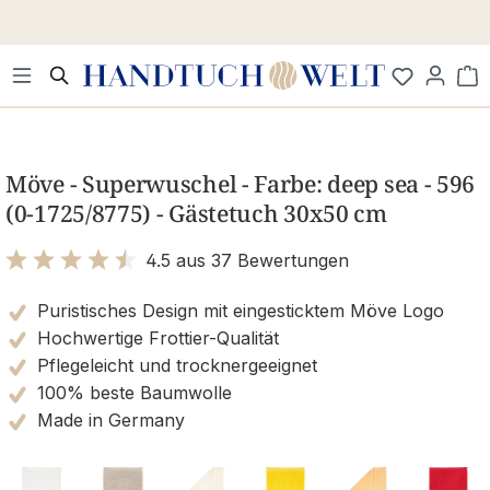
Zum Hauptinhalt springen
Wa
Bildergalerie überspringen
Möve - Superwuschel - Farbe: deep sea - 596
(0-1725/8775) - Gästetuch 30x50 cm
4.5 aus 37 Bewertungen
Bewertung mit 4.5 von 5 Sternen
Puristisches Design mit eingesticktem Möve Logo
Hochwertige Frottier-Qualität
Pflegeleicht und trocknergeeignet
100% beste Baumwolle
Made in Germany