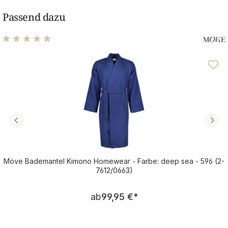
Passend dazu
Durchschnittliche Bewertung von 4.95 von 5 Sternen
Möve Bademantel Kimono Homewear - Farbe: deep sea - 596 (2-
7612/0663)
Regulärer Preis:
ab
99,95 €
*