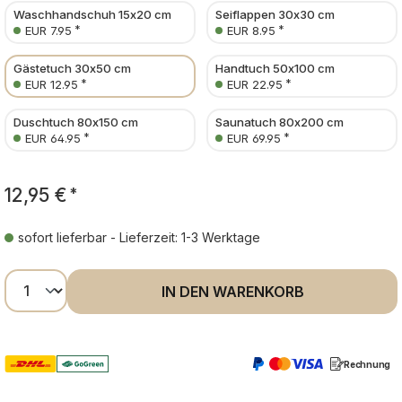
Waschhandschuh 15x20 cm
Seiflappen 30x30 cm
*
*
EUR 7.95
EUR 8.95
Gästetuch 30x50 cm
Handtuch 50x100 cm
*
*
EUR 12.95
EUR 22.95
Duschtuch 80x150 cm
Saunatuch 80x200 cm
*
*
EUR 64.95
EUR 69.95
12,95 €
*
sofort lieferbar - Lieferzeit: 1-3 Werktage
Produkt Anzahl: Gib den gewünschten Wer
IN DEN WARENKORB
Rechnung