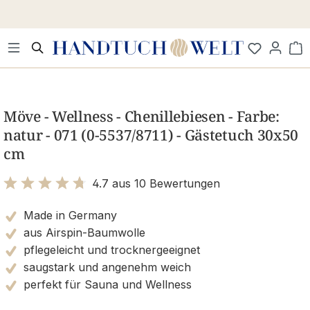
Zum Hauptinhalt springen
Wa
Bildergalerie überspringen
Möve - Wellness - Chenillebiesen - Farbe:
natur - 071 (0-5537/8711) - Gästetuch 30x50
cm
4.7 aus 10 Bewertungen
Bewertung mit 4.7 von 5 Sternen
Made in Germany
aus Airspin-Baumwolle
pflegeleicht und trocknergeeignet
saugstark und angenehm weich
perfekt für Sauna und Wellness