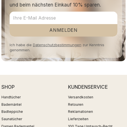
und beim nächsten Einkauf 10% sparen.
ANMELDEN
Ich habe die
Datenschutzbestimmungen
zur Kenntnis
genommen.
SHOP
KUNDENSERVICE
Handtücher
Versandkosten
Bademäntel
Retouren
Badteppiche
Reklamationen
Saunatücher
Lieferzeiten
Damen Bademantel
100 Tage Umtausch-Recht