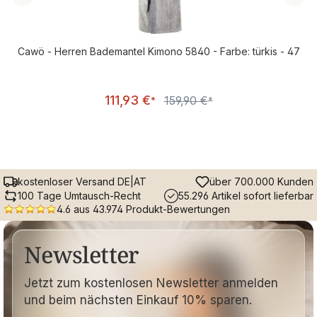
Cawö - Herren Bademantel Kimono 5840 - Farbe: türkis - 47
Verkaufspreis:
111,93 €
159,90 €
Regulärer Preis:
*
*
kostenloser Versand DE|AT
über 700.000 Kunden
100 Tage Umtausch-Recht
55.296 Artikel sofort lieferbar
4.6 aus 43.974 Produkt-Bewertungen
Newsletter
Jetzt zum kostenlosen Newsletter anmelden
und beim nächsten Einkauf 10% sparen.