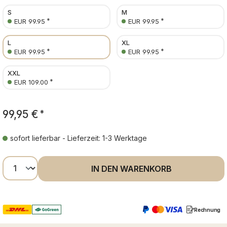
S
M
*
*
EUR 99.95
EUR 99.95
L
XL
*
*
EUR 99.95
EUR 99.95
XXL
*
EUR 109.00
99,95 €
*
sofort lieferbar - Lieferzeit: 1-3 Werktage
Produkt Anzahl: Gib den gewünschten Wer
IN DEN WARENKORB
Rechnung