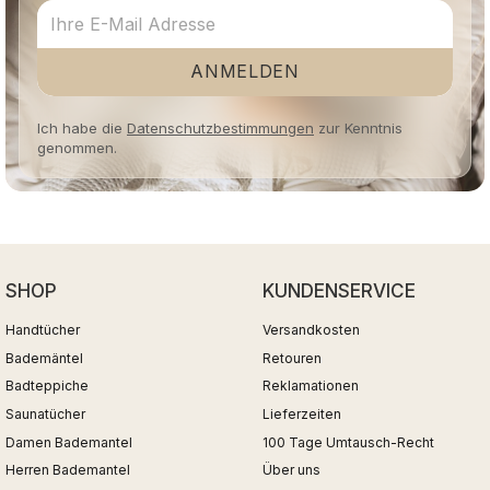
ANMELDEN
Ich habe die
Datenschutzbestimmungen
zur Kenntnis
genommen.
SHOP
KUNDENSERVICE
Handtücher
Versandkosten
Bademäntel
Retouren
Badteppiche
Reklamationen
Saunatücher
Lieferzeiten
Damen Bademantel
100 Tage Umtausch-Recht
Herren Bademantel
Über uns