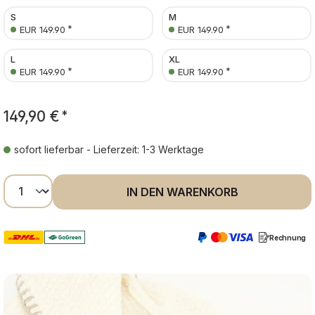
S
M
*
*
EUR 149.90
EUR 149.90
L
XL
*
*
EUR 149.90
EUR 149.90
149,90 €
*
sofort lieferbar - Lieferzeit: 1-3 Werktage
Produkt Anzahl: Gib den gewünschten Wer
IN DEN WARENKORB
Rechnung