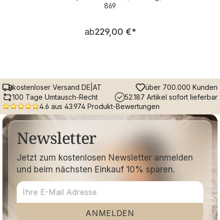
869
Regulärer Preis:
ab
229,00 €
*
kostenloser Versand DE|AT
über 700.000 Kunden
100 Tage Umtausch-Recht
52.187 Artikel sofort lieferbar
4.6 aus 43.974 Produkt-Bewertungen
Newsletter
Jetzt zum kostenlosen Newsletter anmelden
und beim nächsten Einkauf 10% sparen.
ANMELDEN