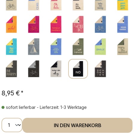
8,95 €
*
sofort lieferbar - Lieferzeit: 1-3 Werktage
Produkt Anzahl: Gib den gewünschten Wer
IN DEN WARENKORB