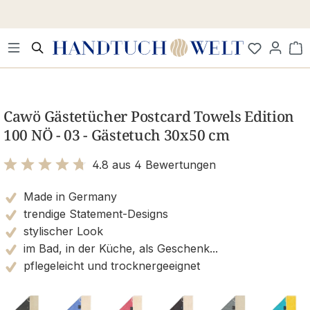
Zum Hauptinhalt springen
Wa
Bildergalerie überspringen
Cawö Gästetücher Postcard Towels Edition
100 NÖ - 03 - Gästetuch 30x50 cm
4.8 aus 4 Bewertungen
Bewertung mit 4.8 von 5 Sternen
Made in Germany
trendige Statement-Designs
stylischer Look
im Bad, in der Küche, als Geschenk...
pflegeleicht und trocknergeeignet