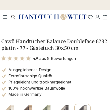
Zum Hauptinhalt springen
Wa
Bildergalerie überspringen
Cawö Handtücher Balance Doubleface 6232
platin - 77 - Gästetuch 30x50 cm
4.9 aus 8 Bewertungen
Bewertung mit 4.9 von 5 Sternen
Ausgeglichenes Design
Extraflauschige Qualität
Pflegeleicht und trocknergeeignet
100% hochwertige Baumwolle
Made in Germany