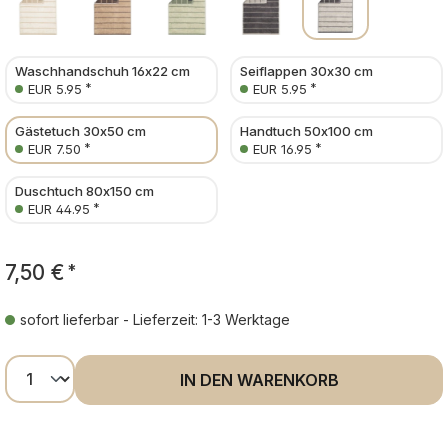
Waschhandschuh 16x22 cm
Seiflappen 30x30 cm
*
*
EUR 5.95
EUR 5.95
Gästetuch 30x50 cm
Handtuch 50x100 cm
*
*
EUR 7.50
EUR 16.95
Duschtuch 80x150 cm
*
EUR 44.95
7,50 €
*
sofort lieferbar - Lieferzeit: 1-3 Werktage
Produkt Anzahl: Gib den gewünschten Wer
IN DEN WARENKORB