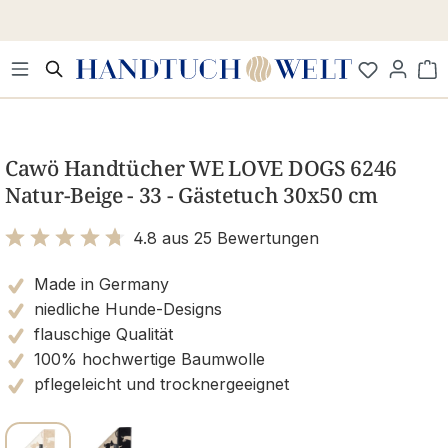
Zum Hauptinhalt springen
Wa
Bildergalerie überspringen
Cawö Handtücher WE LOVE DOGS 6246
Natur-Beige - 33 - Gästetuch 30x50 cm
4.8 aus 25 Bewertungen
Bewertung mit 4.8 von 5 Sternen
Made in Germany
niedliche Hunde-Designs
flauschige Qualität
100% hochwertige Baumwolle
pflegeleicht und trocknergeeignet