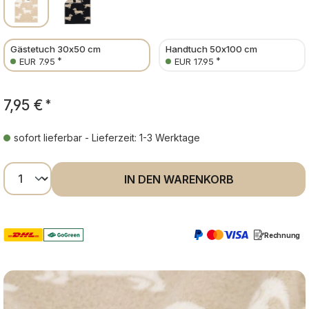
Gästetuch 30x50 cm
Handtuch 50x100 cm
*
*
EUR 7.95
EUR 17.95
7,95 €
*
sofort lieferbar - Lieferzeit: 1-3 Werktage
Produkt Anzahl: Gib den gewünschten Wer
IN DEN WARENKORB
Rechnung