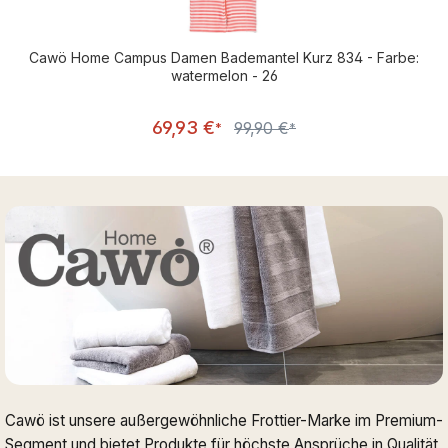
Cawö Home Campus Damen Bademantel Kurz 834 - Farbe:
watermelon - 26
Verkaufspreis:
69,93 €
99,90 €
Regulärer Preis:
*
*
Cawö ist unsere außergewöhnliche Frottier-Marke im Premium-
Segment und bietet Produkte für höchste Ansprüche in Qualität