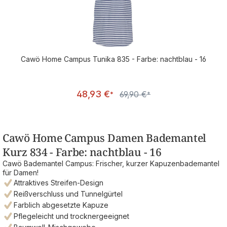
Cawö Home Campus Tunika 835 - Farbe: nachtblau - 16
Verkaufspreis:
48,93 €
69,90 €
Regulärer Preis:
*
*
Cawö Home Campus Damen Bademantel
Kurz 834 - Farbe: nachtblau - 16
Cawö Bademantel Campus: Frischer, kurzer Kapuzenbademantel
für Damen!
Attraktives Streifen-Design
Reißverschluss und Tunnelgürtel
Farblich abgesetzte Kapuze
Pflegeleicht und trocknergeeignet