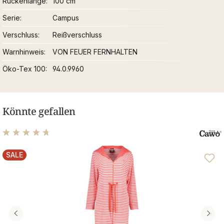
Rückenlänge
100 cm
Serie
Campus
Verschluss
Reißverschluss
Warnhinweis
VON FEUER FERNHALTEN
Öko-Tex 100
94.0.9960
Könnte gefallen
Durchschnittliche Bewertung von 4.75 von 5 Sternen
SALE
RABATT