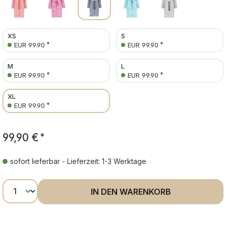
XS
S
*
*
EUR 99.90
EUR 99.90
M
L
*
*
EUR 99.90
EUR 99.90
XL
*
EUR 99.90
99,90 €
*
sofort lieferbar - Lieferzeit: 1-3 Werktage
Produkt Anzahl: Gib den gewünschten Wer
IN DEN WARENKORB