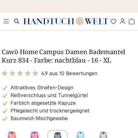
Zum Hauptinhalt springen
Wa
Bildergalerie überspringen
Cawö Home Campus Damen Bademantel
Kurz 834 - Farbe: nachtblau - 16 - XL
4.9 aus 10 Bewertungen
Bewertung mit 4.9 von 5 Sternen
Attraktives Streifen-Design
Reißverschluss und Tunnelgürtel
Farblich abgesetzte Kapuze
Pflegeleicht und trocknergeeignet
Baumwoll-Mischgewebe