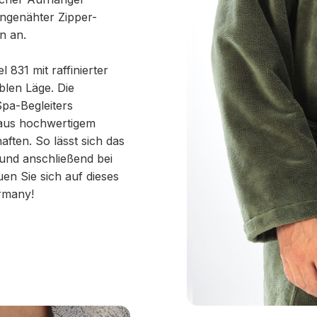
ingenähter Zipper-
n an.
31 mit raffinierter
blen Läge. Die
Spa-Begleiters
 aus hochwertigem
ften. So lässt sich das
nd anschließend bei
en Sie sich auf dieses
rmany!