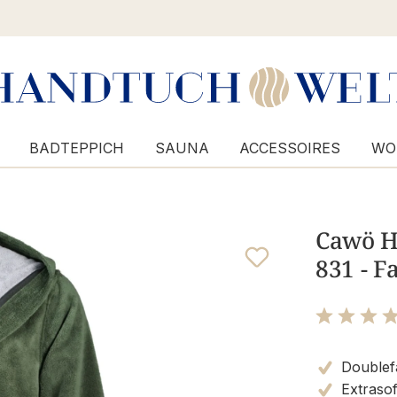
BADTEPPICH
SAUNA
ACCESSOIRES
WO
Cawö H
831 - Fa
Bewertung m
Doublef
Extrasof