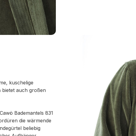
me, kuschelige
 bietet auch großen
s Cawö Bademantels 831
 Bordüren die wärmende
ndegürtel beliebig
ischer Aufhänger