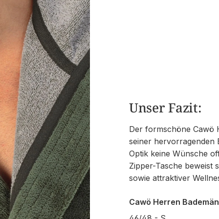
Unser Fazit:
Der formschöne Cawö H
seiner hervorragenden 
Optik keine Wünsche of
Zipper-Tasche beweist s
sowie attraktiver Wellne
Cawö Herren Bademänte
46/48 - S