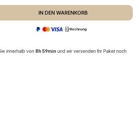
 Anzahl: Gib den gewünschten Wert ein 
IN DEN WARENKORB
Rechnung
Sie innerhalb von
8h 59min
und wir versenden Ihr Paket noch