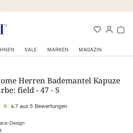
Waren
HNEN
SALE
MARKEN
MAGAZIN
ome Herren Bademantel Kapuze
rbe: field - 47 - S
4.7 aus 5 Bewertungen
it 4.7 von 5 Sternen
ace-Design
t