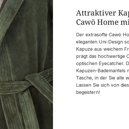
Attraktiver K
Cawö Home mit
Der extrasofte Cawö H
eleganten Uni-Design s
Kapuze aus weichem Fro
prägt das hochwertige
optischen Eyecatcher. Di
Kapuzen-Bademantels mit
Tasche, in der Sie alle 
Lassen Sie sich von di
begeistern!