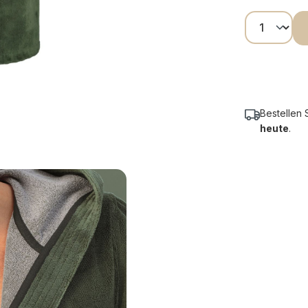
Produkt
Bestellen 
heute
.