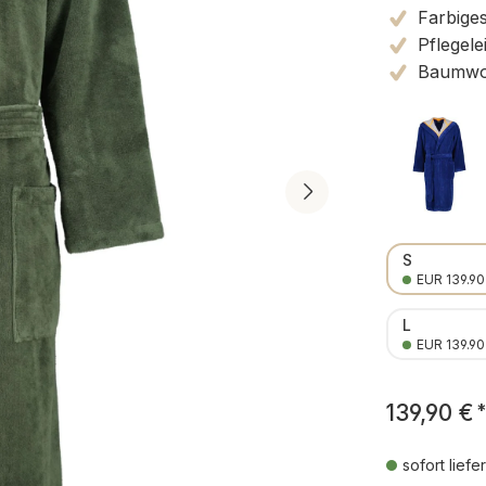
Farbiges
Pflegele
Baumwol
S
EUR 139.90
L
EUR 139.90
139,90 €
*
sofort liefe