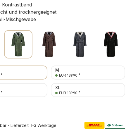
 Kontrastband
icht und trocknergeeignet
l-Mischgewebe
M
*
*
EUR 139.90
XL
*
*
EUR 139.90
rbar - Lieferzeit: 1-3 Werktage