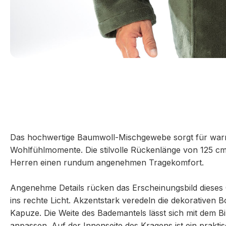
Das hochwertige Baumwoll-Mischgewebe sorgt für war
Wohlfühlmomente. Die stilvolle Rückenlänge von 125 cm
Herren einen rundum angenehmen Tragekomfort.
Angenehme Details rücken das Erscheinungsbild diese
ins rechte Licht. Akzentstark veredeln die dekorativen
Kapuze. Die Weite des Bademantels lässt sich mit dem Bi
anpassen. Auf der Innenseite des Kragens ist ein prakt