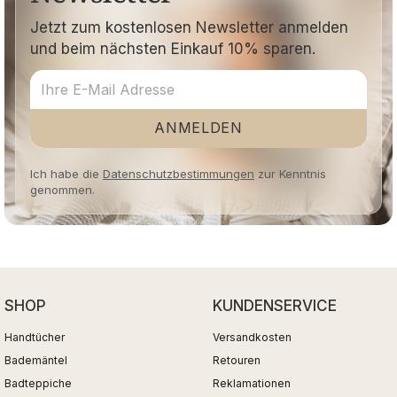
Jetzt zum kostenlosen Newsletter anmelden
und beim nächsten Einkauf 10% sparen.
ANMELDEN
Ich habe die
Datenschutzbestimmungen
zur Kenntnis
genommen.
SHOP
KUNDENSERVICE
Handtücher
Versandkosten
Bademäntel
Retouren
Badteppiche
Reklamationen