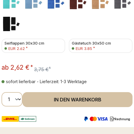
Seiflappen 30x30 cm
Gästetuch 30x50 cm
*
*
EUR 2.62
EUR 3.85
ab
2,62 €
*
*
3,75 €
sofort lieferbar - Lieferzeit: 1-3 Werktage
Produkt Anzahl: Gib den gewünschten Wer
IN DEN WARENKORB
Rechnung