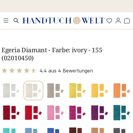
Zum Hauptinhalt springen
Wa
Bildergalerie überspringen
Egeria Diamant - Farbe: ivory - 155
(02010450)
4.4 aus 4 Bewertungen
Bewertung mit 4.4 von 5 Sternen