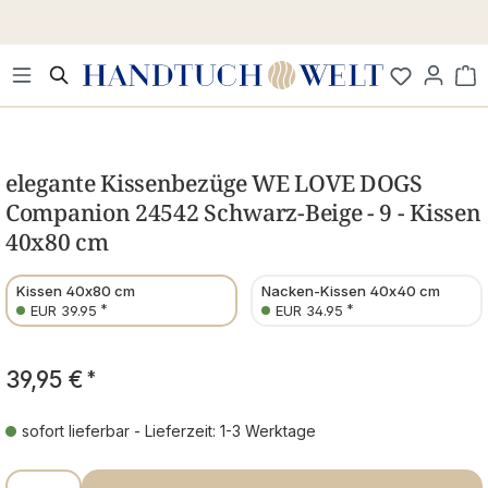
Zum Hauptinhalt springen
Wa
Bildergalerie überspringen
elegante Kissenbezüge WE LOVE DOGS
Companion 24542 Schwarz-Beige - 9 - Kissen
40x80 cm
Kissen 40x80 cm
Nacken-Kissen 40x40 cm
*
*
EUR 39.95
EUR 34.95
39,95 €
*
sofort lieferbar - Lieferzeit: 1-3 Werktage
Produkt Anzahl: Gib den gewünschten Wer