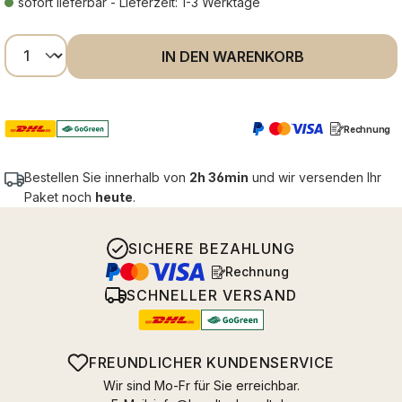
sofort lieferbar - Lieferzeit: 1-3 Werktage
Produkt Anzahl: Gib den gewünschten Wer
IN DEN WARENKORB
Rechnung
Bestellen Sie innerhalb von
2h 36min
und wir versenden Ihr
Paket noch
heute
.
SICHERE BEZAHLUNG
Rechnung
SCHNELLER VERSAND
FREUNDLICHER KUNDENSERVICE
Wir sind Mo-Fr für Sie erreichbar.