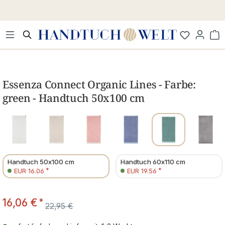
Zum Hauptinhalt springen
Wa
Bildergalerie überspringen
Essenza Connect Organic Lines - Farbe:
green - Handtuch 50x100 cm
Handtuch 50x100 cm
Handtuch 60x110 cm
*
*
EUR 16.06
EUR 19.56
16,06 €
*
22,95 €