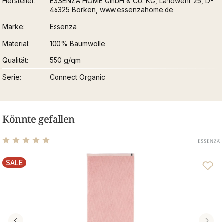
Hersteller
ESSENZA HOME GmbH & Co. KG, Landwehr 25, D-
46325 Borken, www.essenzahome.de
Marke
Essenza
Material
100% Baumwolle
Qualität
550 g/qm
Serie
Connect Organic
Könnte gefallen
Durchschnittliche Bewertung von 5 von 5 Sternen
SALE
RABATT