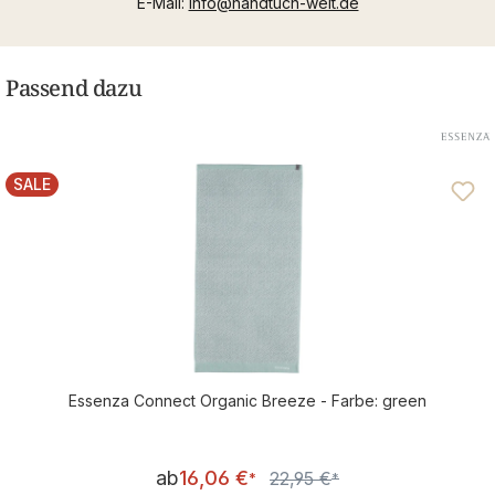
E-Mail:
info@handtuch-welt.de
Passend dazu
SALE
RABATT
Essenza Connect Organic Breeze - Farbe: green
Verkaufspreis:
ab
16,06 €
22,95 €
Regulärer Preis:
*
*