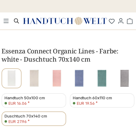
Zum Hauptinhalt springen
Wa
Bildergalerie überspringen
Essenza Connect Organic Lines - Farbe:
white - Duschtuch 70x140 cm
Handtuch 50x100 cm
Handtuch 60x110 cm
*
*
EUR 16.06
EUR 19.56
Duschtuch 70x140 cm
*
EUR 27.96