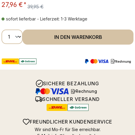
27,96 €
*
39,95 €
sofort lieferbar - Lieferzeit: 1-3 Werktage
Produkt Anzahl: Gib den gewünschten Wer
IN DEN WARENKORB
Rechnung
SICHERE BEZAHLUNG
Rechnung
SCHNELLER VERSAND
FREUNDLICHER KUNDENSERVICE
Wir sind Mo-Fr für Sie erreichbar.