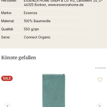
Hersteller
ESSENZA HOME GmbH & Co. KG, Landwehr 25, D-
46325 Borken, www.essenzahome.de
Marke
Essenza
Material
100% Baumwolle
Qualität
550 g/qm
Serie
Connect Organic
Könnte gefallen
SALE
RABATT