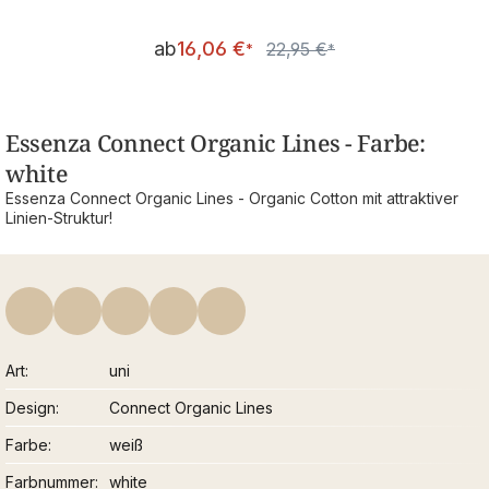
Verkaufspreis:
ab
16,06 €
22,95 €
Regulärer Preis:
*
*
Essenza Connect Organic Lines - Farbe:
white
Essenza Connect Organic Lines - Organic Cotton mit attraktiver
Linien-Struktur!
Art
uni
Design
Connect Organic Lines
Farbe
weiß
Farbnummer
white