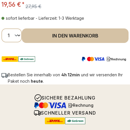
19,56 €
*
27,95 €
sofort lieferbar - Lieferzeit: 1-3 Werktage
Produkt Anzahl: Gib den gewünschten Wer
IN DEN WARENKORB
Rechnung
Bestellen Sie innerhalb von
4h 12min
und wir versenden Ihr
Paket noch
heute
.
SICHERE BEZAHLUNG
Rechnung
SCHNELLER VERSAND