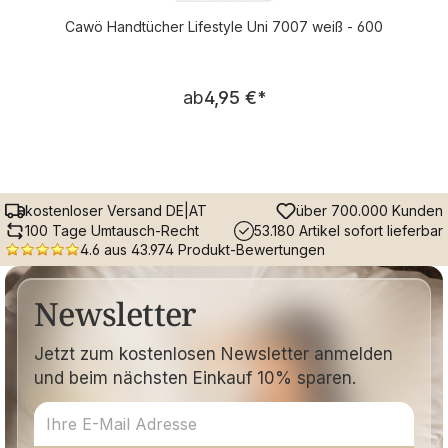
Cawö Handtücher Lifestyle Uni 7007 weiß - 600
Regulärer Preis:
ab
4,95 €
*
kostenloser Versand DE|AT
über 700.000 Kunden
100 Tage Umtausch-Recht
53.180 Artikel sofort lieferbar
4.6 aus 43.974 Produkt-Bewertungen
Newsletter
Jetzt zum kostenlosen Newsletter anmelden
und beim nächsten Einkauf 10% sparen.