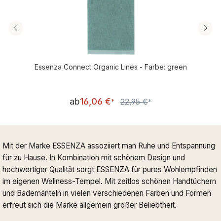
Essenza Connect Organic Lines - Farbe: green
Verkaufspreis:
ab
16,06 €
22,95 €
Regulärer Preis:
*
*
Mit der Marke ESSENZA assoziiert man Ruhe und Entspannung
für zu Hause. In Kombination mit schönem Design und
hochwertiger Qualität sorgt ESSENZA für pures Wohlempfinden
im eigenen Wellness-Tempel. Mit zeitlos schönen Handtüchern
und Bademänteln in vielen verschiedenen Farben und Formen
erfreut sich die Marke allgemein großer Beliebtheit.