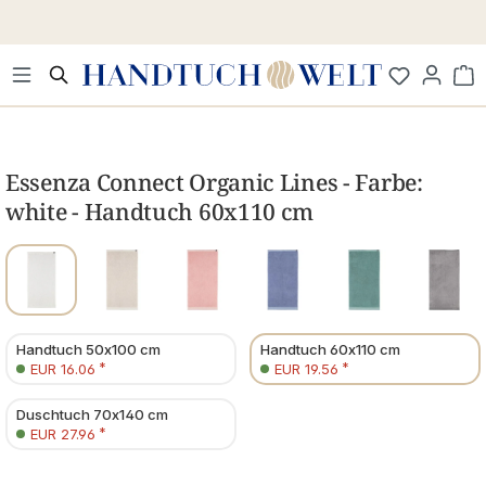
Zum Hauptinhalt springen
Wa
Bildergalerie überspringen
Essenza Connect Organic Lines - Farbe:
white - Handtuch 60x110 cm
Handtuch 50x100 cm
Handtuch 60x110 cm
*
*
EUR 16.06
EUR 19.56
Duschtuch 70x140 cm
*
EUR 27.96