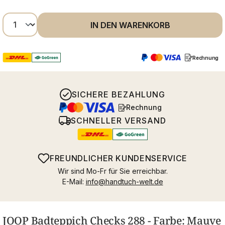
Produkt Anzahl: Gib den gewünschten Wer
IN DEN WARENKORB
Rechnung
SICHERE BEZAHLUNG
Rechnung
SCHNELLER VERSAND
FREUNDLICHER KUNDENSERVICE
Wir sind Mo-Fr für Sie erreichbar.
E-Mail:
info@handtuch-welt.de
JOOP Badteppich Checks 288 - Farbe: Mauve