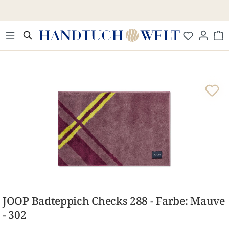
Zum Hauptinhalt springen
Wa
Bildergalerie überspringen
JOOP Badteppich Checks 288 - Farbe: Mauve
- 302