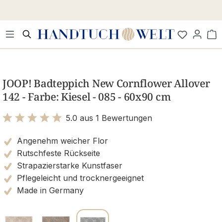
Zum Hauptinhalt springen
Wa
Bildergalerie überspringen
JOOP! Badteppich New Cornflower Allover
142 - Farbe: Kiesel - 085 - 60x90 cm
5.0 aus 1 Bewertungen
Bewertung mit 5 von 5 Sternen
Angenehm weicher Flor
Rutschfeste Rückseite
Strapazierstarke Kunstfaser
Pflegeleicht und trocknergeeignet
Made in Germany