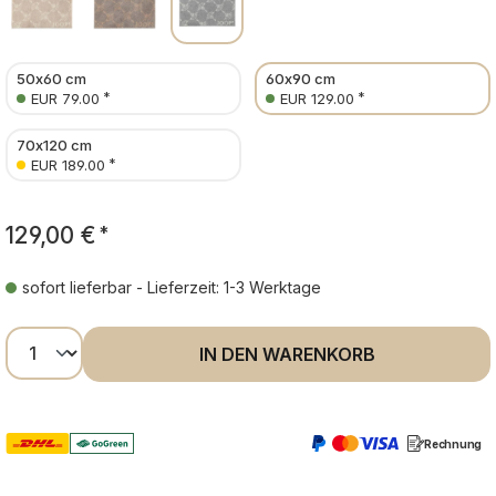
50x60 cm
60x90 cm
*
*
EUR 79.00
EUR 129.00
70x120 cm
*
EUR 189.00
129,00 €
*
sofort lieferbar - Lieferzeit: 1-3 Werktage
Produkt Anzahl: Gib den gewünschten Wer
IN DEN WARENKORB
Rechnung