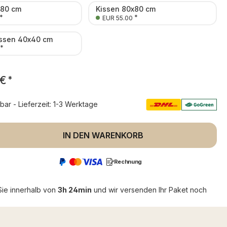
x80 cm
Kissen 80x80 cm
*
*
EUR 55.00
ssen 40x40 cm
*
 €
*
rbar - Lieferzeit: 1-3 Werktage
 Anzahl: Gib den gewünschten Wert ein 
IN DEN WARENKORB
Rechnung
Sie innerhalb von
3h 24min
und wir versenden Ihr Paket noch