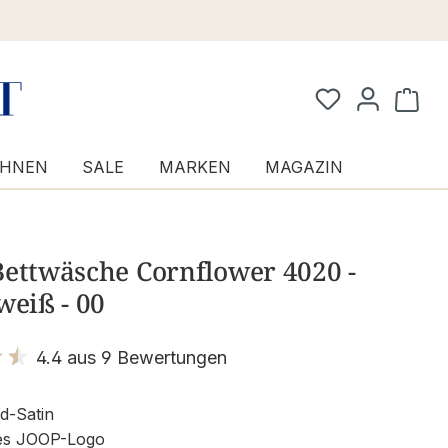
Waren
HNEN
SALE
MARKEN
MAGAZIN
Bettwäsche Cornflower 4020 -
weiß - 00
4.4 aus 9 Bewertungen
it 4.4 von 5 Sternen
d-Satin
tes JOOP-Logo