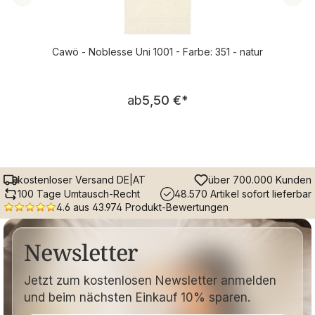
Cawö - Noblesse Uni 1001 - Farbe: 351 - natur
Regulärer Preis:
ab
5,50 €
*
kostenloser Versand DE|AT
über 700.000 Kunden
100 Tage Umtausch-Recht
48.570 Artikel sofort lieferbar
4.6 aus 43.974 Produkt-Bewertungen
Newsletter
Jetzt zum kostenlosen Newsletter anmelden
und beim nächsten Einkauf 10% sparen.