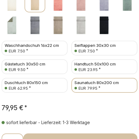
Waschhandschuh 16x22 cm
Seiflappen 30x30 cm
*
*
EUR 7.50
EUR 7.50
Gästetuch 30x50 cm
Handtuch 50x100 cm
*
*
EUR 9.50
EUR 23.95
Duschtuch 80x150 cm
Saunatuch 80x200 cm
*
*
EUR 62.95
EUR 79.95
79,95 €
*
sofort lieferbar - Lieferzeit: 1-3 Werktage
Produkt Anzahl: Gib den gewünschten Wer