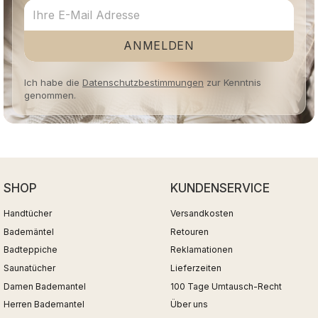
ANMELDEN
Ich habe die
Datenschutzbestimmungen
zur Kenntnis
genommen.
SHOP
KUNDENSERVICE
Handtücher
Versandkosten
Bademäntel
Retouren
Badteppiche
Reklamationen
Saunatücher
Lieferzeiten
Damen Bademantel
100 Tage Umtausch-Recht
Herren Bademantel
Über uns