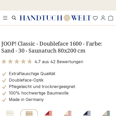
Zum Hauptinhalt springen
Wa
Bildergalerie überspringen
JOOP! Classic - Doubleface 1600 - Farbe:
Sand - 30 - Saunatuch 80x200 cm
4.7 aus 42 Bewertungen
Bewertung mit 4.7 von 5 Sternen
Extraflauschige Qualität
Doubleface-Optik
Pflegeleicht und trocknergeeignet
100% hochwertige Baumwolle
Made in Germany