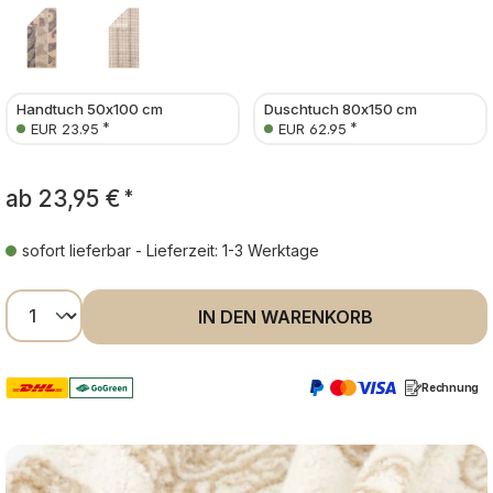
Handtuch 50x100 cm
Duschtuch 80x150 cm
*
*
EUR 23.95
EUR 62.95
ab
23,95 €
*
sofort lieferbar - Lieferzeit: 1-3 Werktage
Produkt Anzahl: Gib den gewünschten Wer
IN DEN WARENKORB
Rechnung