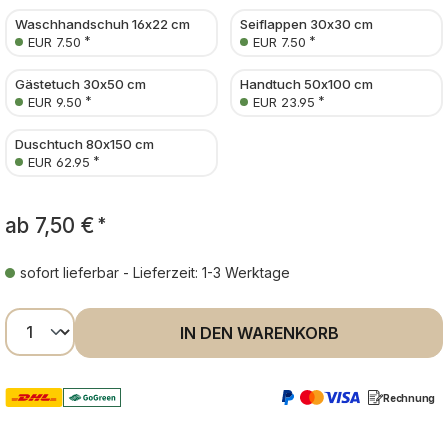
Waschhandschuh 16x22 cm
Seiflappen 30x30 cm
*
*
EUR 7.50
EUR 7.50
Gästetuch 30x50 cm
Handtuch 50x100 cm
*
*
EUR 9.50
EUR 23.95
Duschtuch 80x150 cm
*
EUR 62.95
ab
7,50 €
*
sofort lieferbar - Lieferzeit: 1-3 Werktage
Produkt Anzahl: Gib den gewünschten Wer
IN DEN WARENKORB
Rechnung