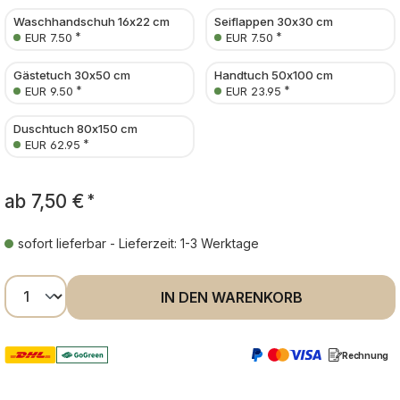
Waschhandschuh 16x22 cm
Seiflappen 30x30 cm
*
*
EUR 7.50
EUR 7.50
Gästetuch 30x50 cm
Handtuch 50x100 cm
*
*
EUR 9.50
EUR 23.95
Duschtuch 80x150 cm
*
EUR 62.95
ab
7,50 €
*
sofort lieferbar - Lieferzeit: 1-3 Werktage
Produkt Anzahl: Gib den gewünschten Wer
IN DEN WARENKORB
Rechnung