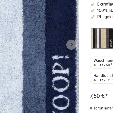
Extrafla
100% B
Pflegele
Waschhand
*
EUR 7.50
Handtuch 
EUR 23.95
7,50 €
*
sofort liefe