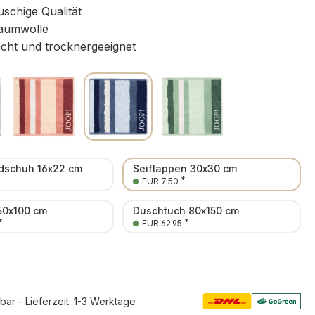
uschige Qualität
aumwolle
icht und trocknergeeignet
schuh 16x22 cm
Seiflappen 30x30 cm
*
EUR 7.50
50x100 cm
Duschtuch 80x150 cm
*
*
EUR 62.95
rbar - Lieferzeit: 1-3 Werktage