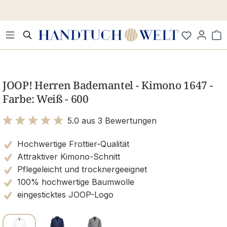
Zum Hauptinhalt springen
Wa
Bildergalerie überspringen
JOOP! Herren Bademantel - Kimono 1647 -
Farbe: Weiß - 600
5.0 aus 3 Bewertungen
Bewertung mit 5 von 5 Sternen
Hochwertige Frottier-Qualität
Attraktiver Kimono-Schnitt
Pflegeleicht und trocknergeeignet
100% hochwertige Baumwolle
eingesticktes JOOP-Logo