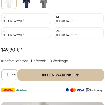
S
M
*
*
EUR 149.90
EUR 149.90
L
XL
*
*
EUR 149.90
EUR 149.90
149,90 €
*
sofort lieferbar - Lieferzeit: 1-3 Werktage
Produkt Anzahl: Gib den gewünschten Wer
IN DEN WARENKORB
Rechnung