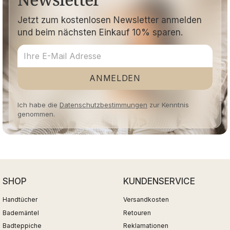
Jetzt zum kostenlosen Newsletter anmelden
und beim nächsten Einkauf 10% sparen.
ANMELDEN
Ich habe die
Datenschutzbestimmungen
zur Kenntnis
genommen.
SHOP
KUNDENSERVICE
Handtücher
Versandkosten
Bademäntel
Retouren
Badteppiche
Reklamationen