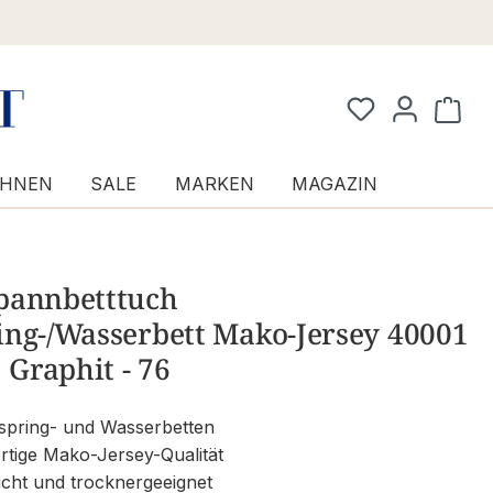
Waren
HNEN
SALE
MARKEN
MAGAZIN
pannbetttuch
ing-/Wasserbett Mako-Jersey 40001
: Graphit - 76
pring- und Wasserbetten
ige Mako-Jersey-Qualität
icht und trocknergeeignet