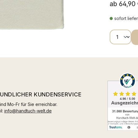
ab
64,90
sofort liefe
Produkt
EUNDLICHER KUNDENSERVICE
ind Mo-Fr für Sie erreichbar.
il:
info@handtuch-welt.de