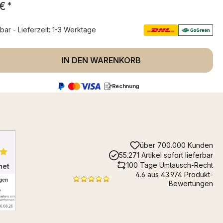
 €
*
rbar - Lieferzeit: 1-3 Werktage
 Anzahl: Gib den gewünschten Wert ein 
IN DEN WARENKORB
Rechnung
über 700.000 Kunden
55.271 Artikel sofort lieferbar
100 Tage Umtausch-Recht
4.6 aus 43.974 Produkt-
Bewertungen