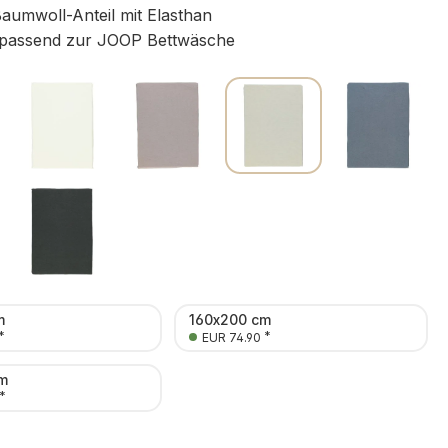
umwoll-Anteil mit Elasthan
 passend zur JOOP Bettwäsche
m
160x200 cm
*
*
EUR 74.90
m
*