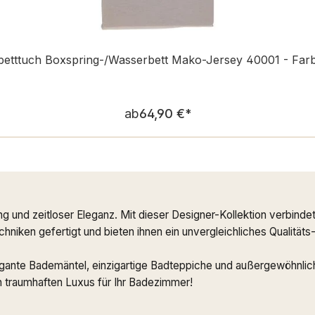
tttuch Boxspring-/Wasserbett Mako-Jersey 40001 - Farb
Regulärer Preis:
ab
64,90 €
*
ng und zeitloser Eleganz. Mit dieser Designer-Kollektion verbi
niken gefertigt und bieten ihnen ein unvergleichliches Qualitäts
agante Bademäntel, einzigartige Badteppiche und außergewöhnlich
 traumhaften Luxus für Ihr Badezimmer!