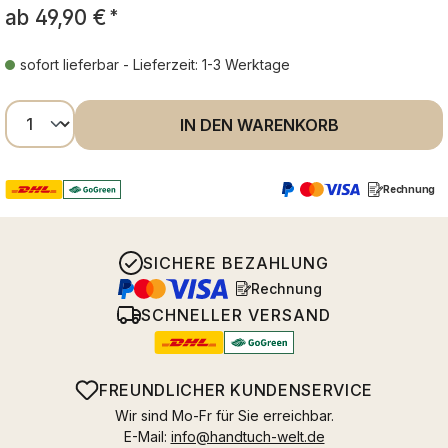
ab
49,90 €
*
sofort lieferbar - Lieferzeit: 1-3 Werktage
Produkt Anzahl: Gib den gewünschten Wer
IN DEN WARENKORB
Rechnung
SICHERE BEZAHLUNG
Rechnung
SCHNELLER VERSAND
FREUNDLICHER KUNDENSERVICE
Wir sind Mo-Fr für Sie erreichbar.
E-Mail:
info@handtuch-welt.de