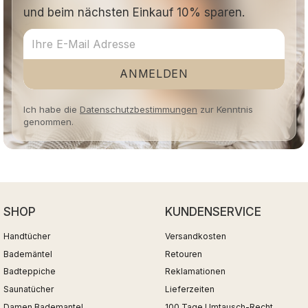
und beim nächsten Einkauf 10% sparen.
ANMELDEN
Ich habe die
Datenschutzbestimmungen
zur Kenntnis
genommen.
SHOP
KUNDENSERVICE
Handtücher
Versandkosten
Bademäntel
Retouren
Badteppiche
Reklamationen
Saunatücher
Lieferzeiten
Damen Bademantel
100 Tage Umtausch-Recht