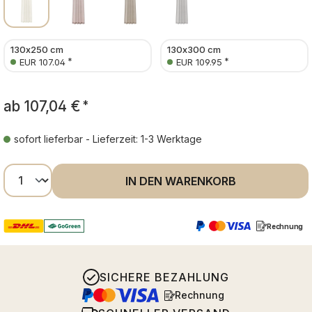
130x250 cm
130x300 cm
*
*
EUR 107.04
EUR 109.95
ab
107,04 €
*
sofort lieferbar - Lieferzeit: 1-3 Werktage
Produkt Anzahl: Gib den gewünschten Wer
IN DEN WARENKORB
Rechnung
SICHERE BEZAHLUNG
Rechnung