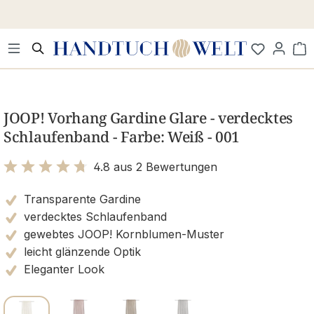
Zum Hauptinhalt springen
Wa
Bildergalerie überspringen
JOOP! Vorhang Gardine Glare - verdecktes
Schlaufenband - Farbe: Weiß - 001
4.8 aus 2 Bewertungen
Bewertung mit 4.8 von 5 Sternen
Transparente Gardine
verdecktes Schlaufenband
gewebtes JOOP! Kornblumen-Muster
leicht glänzende Optik
Eleganter Look