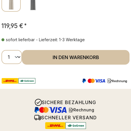
119,95 €
*
sofort lieferbar - Lieferzeit: 1-3 Werktage
Produkt Anzahl: Gib den gewünschten Wer
IN DEN WARENKORB
Rechnung
SICHERE BEZAHLUNG
Rechnung
SCHNELLER VERSAND