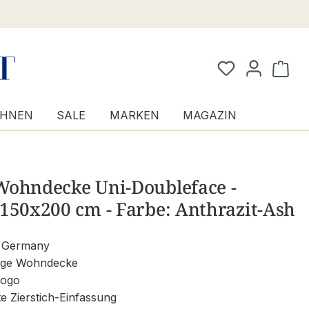
Waren
HNEN
SALE
MARKEN
MAGAZIN
Wohndecke Uni-Doubleface -
150x200 cm - Farbe: Anthrazit-Ash
 Germany
ige Wohndecke
ogo
te Zierstich-Einfassung