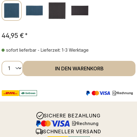
44,95 €
*
sofort lieferbar - Lieferzeit: 1-3 Werktage
Produkt Anzahl: Gib den gewünschten Wer
IN DEN WARENKORB
Rechnung
SICHERE BEZAHLUNG
Rechnung
SCHNELLER VERSAND