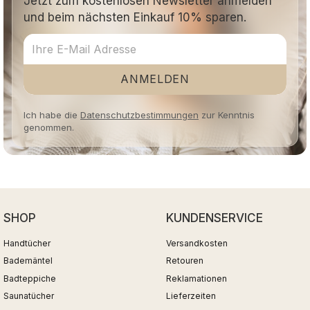
Jetzt zum kostenlosen Newsletter anmelden
und beim nächsten Einkauf 10% sparen.
ANMELDEN
Ich habe die
Datenschutzbestimmungen
zur Kenntnis
genommen.
SHOP
KUNDENSERVICE
Handtücher
Versandkosten
Bademäntel
Retouren
Badteppiche
Reklamationen
Saunatücher
Lieferzeiten