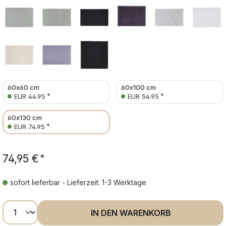
60x60 cm
60x100 cm
*
*
EUR 44.95
EUR 54.95
60x130 cm
*
EUR 74.95
74,95 €
*
sofort lieferbar - Lieferzeit: 1-3 Werktage
Produkt Anzahl: Gib den gewünschten Wer
IN DEN WARENKORB