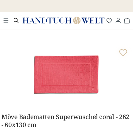
Zum Hauptinhalt springen
Wa
Bildergalerie überspringen
Möve Badematten Superwuschel coral - 262
- 60x130 cm