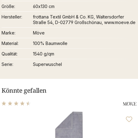
Größe
60x130 cm
Hersteller
frottana Textil GmbH & Co. KG, Waltersdorfer
Straße 54, D-02779 Großschönau, www.moeve.de
Marke
Möve
Material
100% Baumwolle
Qualität
1540 g/qm
Serie
Superwuschel
Könnte gefallen
Durchschnittliche Bewertung von 4.48 von 5 Sternen