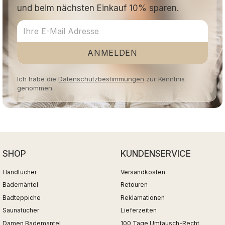
und beim nächsten Einkauf 10% sparen.
ANMELDEN
Ich habe die
Datenschutzbestimmungen
zur Kenntnis
genommen.
SHOP
KUNDENSERVICE
Handtücher
Versandkosten
Bademäntel
Retouren
Badteppiche
Reklamationen
Saunatücher
Lieferzeiten
Damen Bademantel
100 Tage Umtausch-Recht