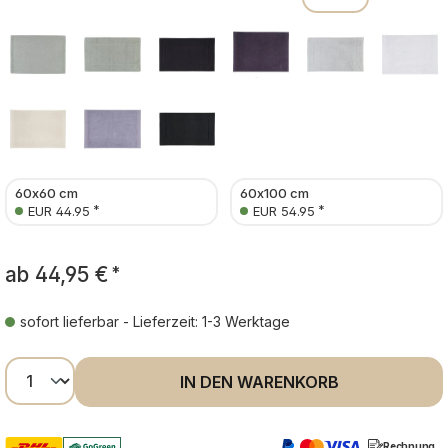
60x60 cm
60x100 cm
*
*
EUR 44.95
EUR 54.95
ab
44,95 €
*
sofort lieferbar - Lieferzeit: 1-3 Werktage
Produkt Anzahl: Gib den gewünschten Wer
IN DEN WARENKORB
Rechnung