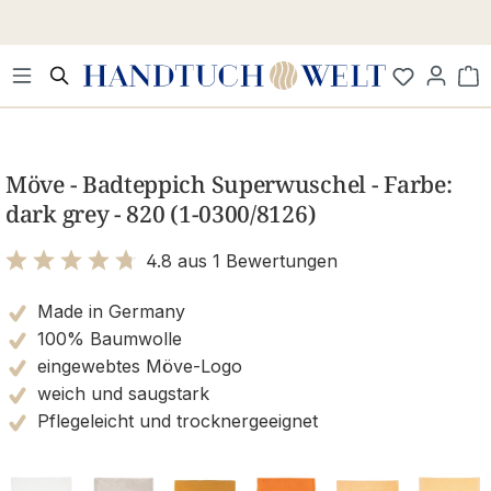
Zum Hauptinhalt springen
Wa
Bildergalerie überspringen
Möve - Badteppich Superwuschel - Farbe:
dark grey - 820 (1-0300/8126)
4.8 aus 1 Bewertungen
Bewertung mit 4.8 von 5 Sternen
Made in Germany
100% Baumwolle
eingewebtes Möve-Logo
weich und saugstark
Pflegeleicht und trocknergeeignet