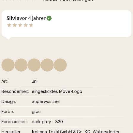
Silvia
vor 4 Jahren
Art
uni
Besonderheit
eingesticktes Möve-Logo
Design
Superwuschel
Farbe
grau
Farbnummer
dark grey - 820
Hersteller
frottana Textil GmbH & Co. KG, Waltersdorfer