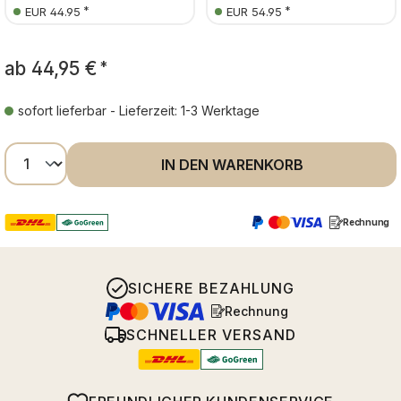
*
*
EUR 44.95
EUR 54.95
ab
44,95 €
*
sofort lieferbar - Lieferzeit: 1-3 Werktage
Produkt Anzahl: Gib den gewünschten Wer
IN DEN WARENKORB
Rechnung
SICHERE BEZAHLUNG
Rechnung
SCHNELLER VERSAND