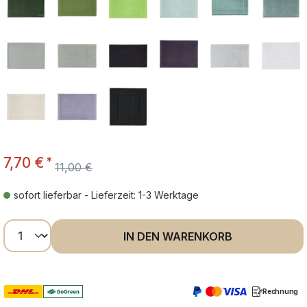
7,70 €
*
11,00 €
sofort lieferbar - Lieferzeit: 1-3 Werktage
Produkt Anzahl: Gib den gewünschten Wer
IN DEN WARENKORB
Rechnung