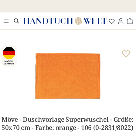
Zum Hauptinhalt springen
Wa
Bildergalerie überspringen
Möve - Duschvorlage Superwuschel - Größe:
50x70 cm - Farbe: orange - 106 (0-2831/8022)