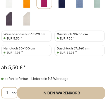
Waschhandschuh 15x20 cm
Gästetuch 30x50 cm
*
*
EUR 5.50
EUR 7.50
Handtuch 50x100 cm
Duschtuch 67x140 cm
*
*
EUR 14.95
EUR 32.95
ab
5,50 €
*
sofort lieferbar - Lieferzeit: 1-3 Werktage
Produkt Anzahl: Gib den gewünschten Wer
IN DEN WARENKORB