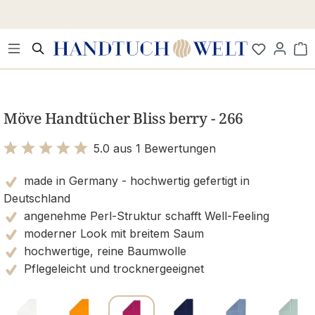
Zum Hauptinhalt springen
Wa
Bildergalerie überspringen
Möve Handtücher Bliss berry - 266
5.0 aus 1 Bewertungen
Bewertung mit 5 von 5 Sternen
made in Germany - hochwertig gefertigt in
Deutschland
angenehme Perl-Struktur schafft Well-Feeling
moderner Look mit breitem Saum
hochwertige, reine Baumwolle
Pflegeleicht und trocknergeeignet