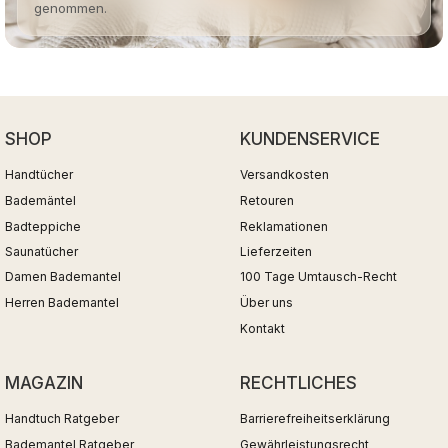
genommen.
SHOP
KUNDENSERVICE
Handtücher
Versandkosten
Bademäntel
Retouren
Badteppiche
Reklamationen
Saunatücher
Lieferzeiten
Damen Bademantel
100 Tage Umtausch-Recht
Herren Bademantel
Über uns
Kontakt
MAGAZIN
RECHTLICHES
Handtuch Ratgeber
Barrierefreiheitserklärung
Bademantel Ratgeber
Gewährleistungsrecht