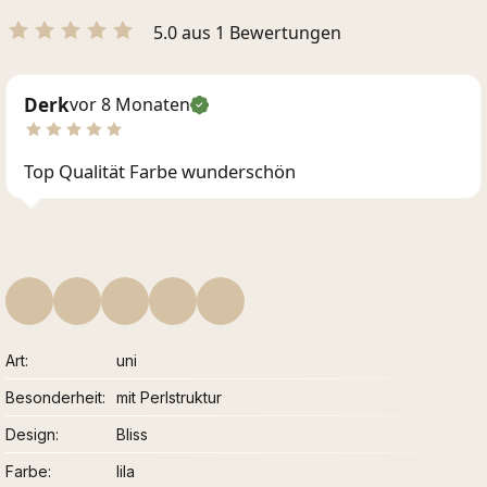
5.0 aus 1 Bewertungen
Derk
vor 8 Monaten
Top Qualität Farbe wunderschön
Art
uni
Besonderheit
mit Perlstruktur
Design
Bliss
Farbe
lila