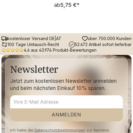
Regulärer Preis:
ab
5,75 €
*
kostenloser Versand DE|AT
über 700.000 Kunden
100 Tage Umtausch-Recht
52.672 Artikel sofort lieferbar
4.6 aus 43.974 Produkt-Bewertungen
Newsletter
Jetzt zum kostenlosen Newsletter anmelden
und beim nächsten Einkauf 10% sparen.
ANMELDEN
Ich habe die
Datenschutzbestimmungen
zur Kenntnis