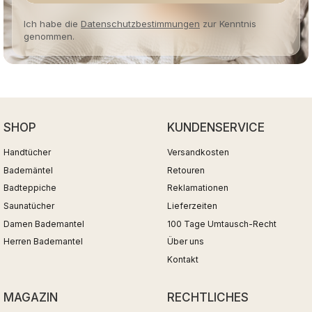
Ich habe die
Datenschutzbestimmungen
zur Kenntnis
genommen.
SHOP
KUNDENSERVICE
Handtücher
Versandkosten
Bademäntel
Retouren
Badteppiche
Reklamationen
Saunatücher
Lieferzeiten
Damen Bademantel
100 Tage Umtausch-Recht
Herren Bademantel
Über uns
Kontakt
MAGAZIN
RECHTLICHES