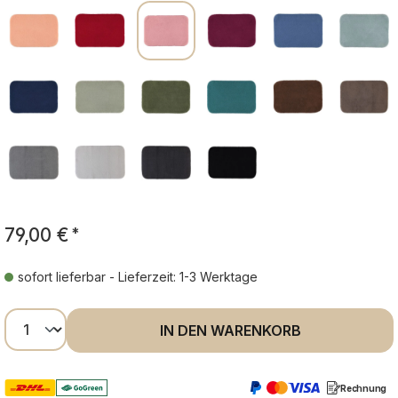
79,00 €
*
sofort lieferbar - Lieferzeit: 1-3 Werktage
Produkt Anzahl: Gib den gewünschten Wer
IN DEN WARENKORB
Rechnung