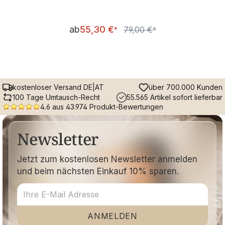
Verkaufspreis:
ab
55,30 €
79,00 €
Regulärer Preis:
*
*
kostenloser Versand DE|AT
über 700.000 Kunden
100 Tage Umtausch-Recht
55.565 Artikel sofort lieferbar
4.6 aus 43.974 Produkt-Bewertungen
Newsletter
Jetzt zum kostenlosen Newsletter anmelden
und beim nächsten Einkauf 10% sparen.
ANMELDEN