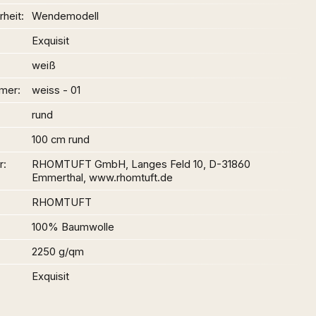
heit
Wendemodell
Exquisit
weiß
mer
weiss - 01
rund
100 cm rund
r
RHOMTUFT GmbH, Langes Feld 10, D-31860
Emmerthal, www.rhomtuft.de
RHOMTUFT
100% Baumwolle
2250 g/qm
Exquisit