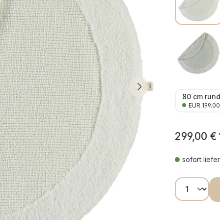
80 cm run
EUR 199.00
299,00 €
sofort liefe
Produkt