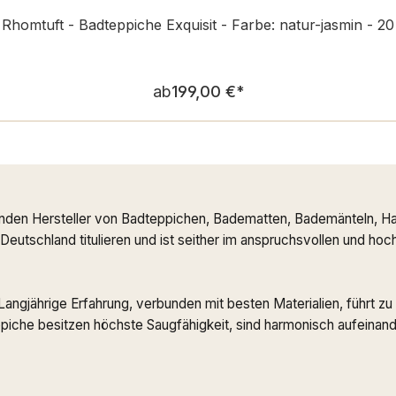
Rhomtuft - Badteppiche Exquisit - Farbe: natur-jasmin - 20
Regulärer Preis:
ab
199,00 €
*
nden Hersteller von Badteppichen, Badematten, Bademänteln, Ha
n Deutschland titulieren und ist seither im anspruchsvollen und h
. Langjährige Erfahrung, verbunden mit besten Materialien, führt
che besitzen höchste Saugfähigkeit, sind harmonisch aufeinande