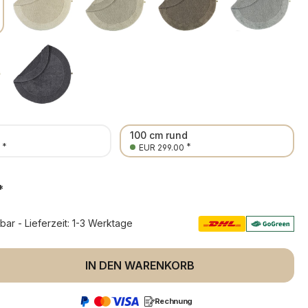
d
100 cm rund
*
*
EUR 299.00
*
rbar - Lieferzeit: 1-3 Werktage
 Anzahl: Gib den gewünschten Wert ein 
IN DEN WARENKORB
Rechnung