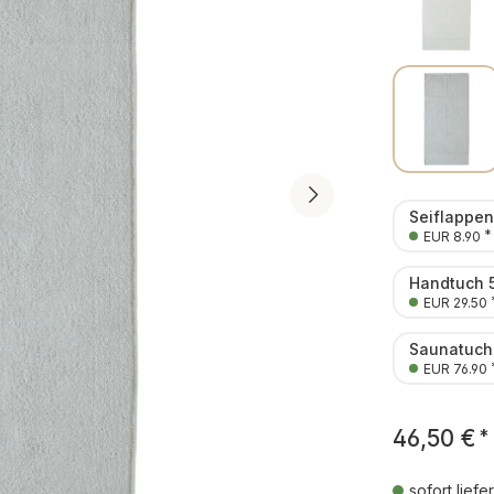
Seiflappe
*
EUR 8.90
Handtuch 
EUR 29.50
Saunatuch
EUR 76.90
46,50 €
*
sofort liefe