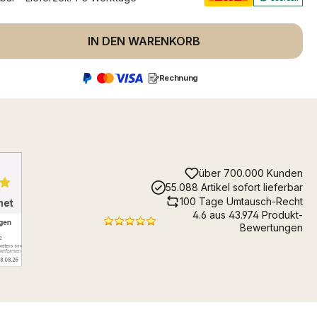
 Anzahl: Gib den gewünschten Wert ein 
IN DEN WARENKORB
Rechnung
über 700.000 Kunden
55.088 Artikel sofort lieferbar
100 Tage Umtausch-Recht
4.6 aus 43.974 Produkt-
Bewertungen