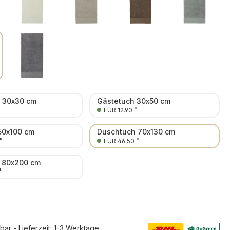
n 30x30 cm
Gästetuch 30x50 cm
*
EUR 12.90
50x100 cm
Duschtuch 70x130 cm
*
*
EUR 46.50
 80x200 cm
*
rbar - Lieferzeit: 1-3 Werktage