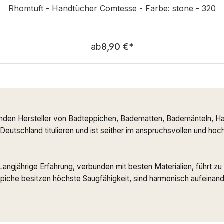
Rhomtuft - Handtücher Comtesse - Farbe: stone - 320
Regulärer Preis:
ab
8,90 €
*
nden Hersteller von Badteppichen, Badematten, Bademänteln, Ha
n Deutschland titulieren und ist seither im anspruchsvollen und h
. Langjährige Erfahrung, verbunden mit besten Materialien, führt
che besitzen höchste Saugfähigkeit, sind harmonisch aufeinande