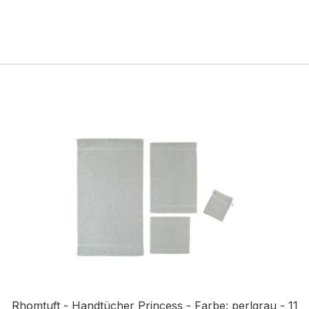
n
Rhomtuft - Handtücher Princess - Farbe: perlgrau - 11