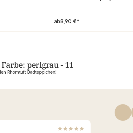
Regulärer Preis:
ab
8,90 €
*
Farbe: perlgrau - 11
den Rhomtuft Badteppichen!