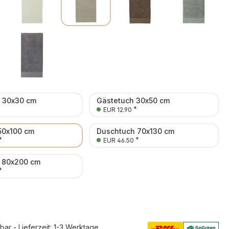
n 30x30 cm
Gästetuch 30x50 cm
*
EUR 12.90
50x100 cm
Duschtuch 70x130 cm
*
*
EUR 46.50
 80x200 cm
*
rbar - Lieferzeit: 1-3 Werktage