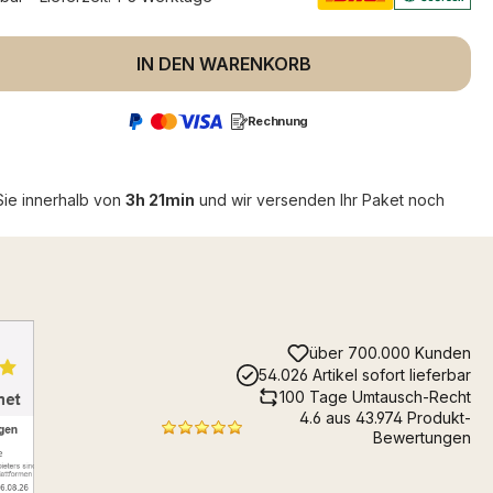
 Anzahl: Gib den gewünschten Wert ein 
IN DEN WARENKORB
Rechnung
Sie innerhalb von
3h 21min
und wir versenden Ihr Paket noch
über 700.000 Kunden
54.026 Artikel sofort lieferbar
100 Tage Umtausch-Recht
4.6 aus 43.974 Produkt-
Bewertungen