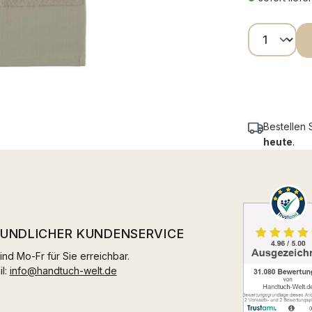
Produkt
Bestellen 
heute
.
EUNDLICHER KUNDENSERVICE
ind Mo-Fr für Sie erreichbar.
il:
info@handtuch-welt.de