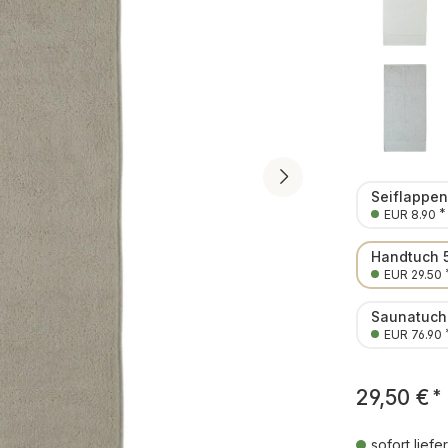
Seiflappe
*
EUR 8.90
Handtuch 
EUR 29.50
Saunatuch
EUR 76.90
29,50 €
*
sofort liefe