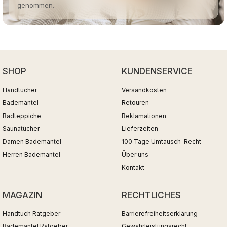
genommen.
SHOP
KUNDENSERVICE
Handtücher
Versandkosten
Bademäntel
Retouren
Badteppiche
Reklamationen
Saunatücher
Lieferzeiten
Damen Bademantel
100 Tage Umtausch-Recht
Herren Bademantel
Über uns
Kontakt
MAGAZIN
RECHTLICHES
Handtuch Ratgeber
Barrierefreiheitserklärung
Bademantel Ratgeber
Gewährleistungsrecht