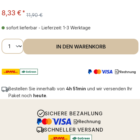
8,33 €
*
11,90 €
sofort lieferbar - Lieferzeit: 1-3 Werktage
Produkt Anzahl: Gib den gewünschten Wer
IN DEN WARENKORB
Rechnung
Bestellen Sie innerhalb von
4h 51min
und wir versenden Ihr
Paket noch
heute
.
SICHERE BEZAHLUNG
Rechnung
SCHNELLER VERSAND