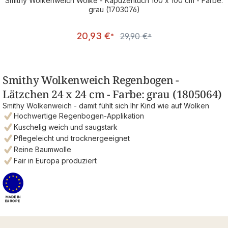
Smithy Wolkenweich Wolke - Kapuzentuch 100 x 100 cm - Farbe:
grau (1703076)
Verkaufspreis:
20,93 €
29,90 €
Regulärer Preis:
*
*
Smithy Wolkenweich Regenbogen -
Lätzchen 24 x 24 cm - Farbe: grau (1805064)
Smithy Wolkenweich - damit fühlt sich Ihr Kind wie auf Wolken
Hochwertige Regenbogen-Applikation
Kuschelig weich und saugstark
Pflegeleicht und trocknergeeignet
Reine Baumwolle
Fair in Europa produziert