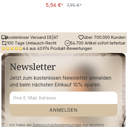
Verkaufspreis:
5,56 €
7,95 €
Regulärer Preis:
*
*
kostenloser Versand DE|AT
über 700.000 Kunden
100 Tage Umtausch-Recht
54.700 Artikel sofort lieferbar
4.6 aus 43.974 Produkt-Bewertungen
Newsletter
Jetzt zum kostenlosen Newsletter anmelden
und beim nächsten Einkauf 10% sparen.
ANMELDEN
Ich habe die
Datenschutzbestimmungen
zur Kenntnis