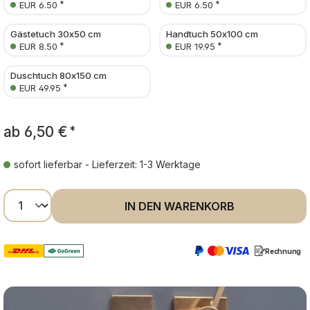
*
*
EUR 6.50
EUR 6.50
Gästetuch 30x50 cm
Handtuch 50x100 cm
*
*
EUR 8.50
EUR 19.95
Duschtuch 80x150 cm
*
EUR 49.95
ab
6,50 €
*
sofort lieferbar - Lieferzeit: 1-3 Werktage
Produkt Anzahl: Gib den gewünschten Wer
IN DEN WARENKORB
Rechnung