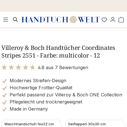
Zum Hauptinhalt springen
Wa
Bildergalerie überspringen
Villeroy & Boch Handtücher Coordinates
Stripes 2551 - Farbe: multicolor - 12
4.8 aus 7 Bewertungen
Bewertung mit 4.8 von 5 Sternen
Modernes Streifen-Design
Hochwertige Frottier-Qualität
Perfekt passend zur Villeroy & Boch ONE Collection
Pflegeleicht und trocknergeeignet
Made in Germany
Waschhandschuh 16x22 cm
Seiflappen 30x30 cm