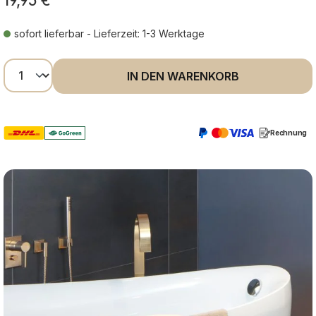
19,95 €
sofort lieferbar - Lieferzeit: 1-3 Werktage
Produkt Anzahl: Gib den gewünschten Wer
IN DEN WARENKORB
Rechnung