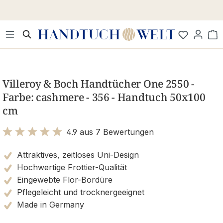
Zum Hauptinhalt springen
Wa
Bildergalerie überspringen
Villeroy & Boch Handtücher One 2550 -
Farbe: cashmere - 356 - Handtuch 50x100
cm
4.9 aus 7 Bewertungen
Bewertung mit 4.9 von 5 Sternen
Attraktives, zeitloses Uni-Design
Hochwertige Frottier-Qualität
Eingewebte Flor-Bordüre
Pflegeleicht und trocknergeeignet
Made in Germany