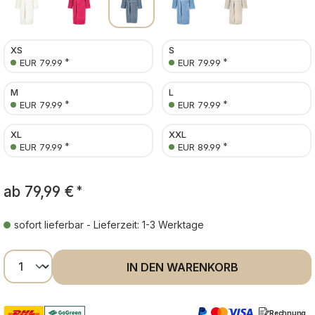
XS
S
*
*
EUR 79.99
EUR 79.99
M
L
*
*
EUR 79.99
EUR 79.99
XL
XXL
*
*
EUR 79.99
EUR 89.99
ab
79,99 €
*
sofort lieferbar - Lieferzeit: 1-3 Werktage
Produkt Anzahl: Gib den gewünschten Wer
IN DEN WARENKORB
Rechnung