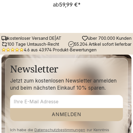
Regulärer Preis:
ab
59,99 €
*
kostenloser Versand DE|AT
über 700.000 Kunden
100 Tage Umtausch-Recht
55.204 Artikel sofort lieferbar
4.6 aus 43.974 Produkt-Bewertungen
Newsletter
Jetzt zum kostenlosen Newsletter anmelden
und beim nächsten Einkauf 10% sparen.
ANMELDEN
Ich habe die
Datenschutzbestimmungen
zur Kenntnis