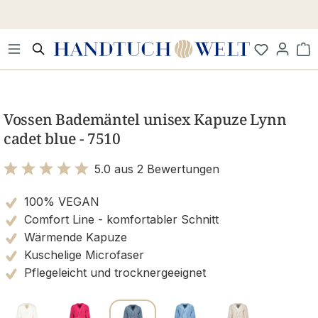
Zum Hauptinhalt springen
Wa
Bildergalerie überspringen
Vossen Bademäntel unisex Kapuze Lynn
cadet blue - 7510
5.0 aus 2 Bewertungen
Bewertung mit 5 von 5 Sternen
100% VEGAN
Comfort Line - komfortabler Schnitt
Wärmende Kapuze
Kuschelige Microfaser
Pflegeleicht und trocknergeeignet