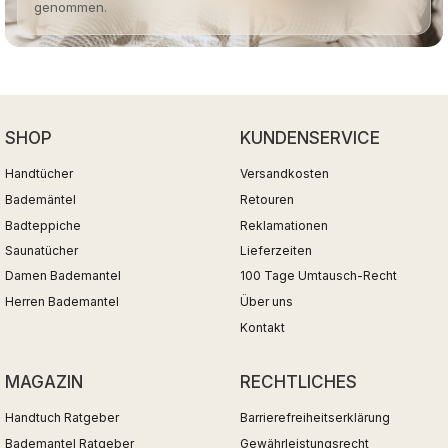
genommen.
SHOP
KUNDENSERVICE
Handtücher
Versandkosten
Bademäntel
Retouren
Badteppiche
Reklamationen
Saunatücher
Lieferzeiten
Damen Bademantel
100 Tage Umtausch-Recht
Herren Bademantel
Über uns
Kontakt
MAGAZIN
RECHTLICHES
Handtuch Ratgeber
Barrierefreiheitserklärung
Bademantel Ratgeber
Gewährleistungsrecht