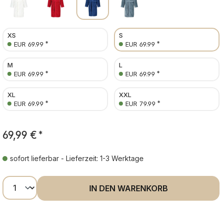
XS
S
*
*
EUR 69.99
EUR 69.99
M
L
*
*
EUR 69.99
EUR 69.99
XL
XXL
*
*
EUR 69.99
EUR 79.99
69,99 €
*
sofort lieferbar - Lieferzeit: 1-3 Werktage
Produkt Anzahl: Gib den gewünschten Wer
IN DEN WARENKORB