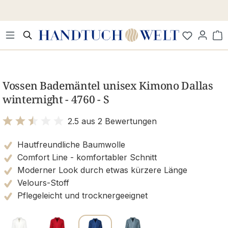
Zum Hauptinhalt springen
Wa
Bildergalerie überspringen
Vossen Bademäntel unisex Kimono Dallas
winternight - 4760 - S
2.5 aus 2 Bewertungen
Bewertung mit 2.5 von 5 Sternen
Hautfreundliche Baumwolle
Comfort Line - komfortabler Schnitt
Moderner Look durch etwas kürzere Länge
Velours-Stoff
Pflegeleicht und trocknergeeignet