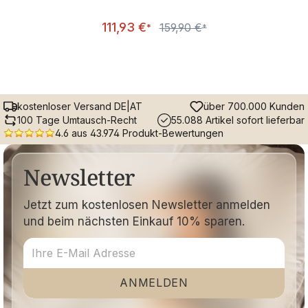
Verkaufspreis:
111,93 €
159,90 €
Regulärer Preis:
*
*
kostenloser Versand DE|AT
über 700.000 Kunden
100 Tage Umtausch-Recht
55.088 Artikel sofort lieferbar
4.6 aus 43.974 Produkt-Bewertungen
Newsletter
Jetzt zum kostenlosen Newsletter anmelden
und beim nächsten Einkauf 10% sparen.
ANMELDEN