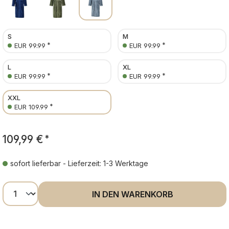
S
M
*
*
EUR 99.99
EUR 99.99
L
XL
*
*
EUR 99.99
EUR 99.99
XXL
*
EUR 109.99
109,99 €
*
sofort lieferbar - Lieferzeit: 1-3 Werktage
Produkt Anzahl: Gib den gewünschten Wer
IN DEN WARENKORB