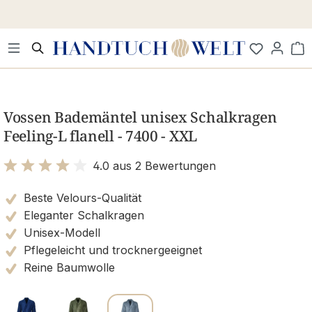
Zum Hauptinhalt springen
Wa
Bildergalerie überspringen
Vossen Bademäntel unisex Schalkragen
Feeling-L flanell - 7400 - XXL
4.0 aus 2 Bewertungen
Bewertung mit 4 von 5 Sternen
Beste Velours-Qualität
Eleganter Schalkragen
Unisex-Modell
Pflegeleicht und trocknergeeignet
Reine Baumwolle