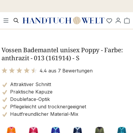
Zum Hauptinhalt springen
Wa
Bildergalerie überspringen
Vossen Bademantel unisex Poppy - Farbe:
anthrazit - 013 (161914) - S
4.4 aus 7 Bewertungen
Bewertung mit 4.4 von 5 Sternen
Attraktiver Schnitt
Praktische Kapuze
Doubleface-Optik
Pflegeleicht und trocknergeeignet
Hautfreundlicher Material-Mix