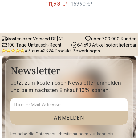
Verkaufspreis:
111,93 €
159,90 €
Regulärer Preis:
*
*
kostenloser Versand DE|AT
über 700.000 Kunden
100 Tage Umtausch-Recht
54.693 Artikel sofort lieferbar
4.6 aus 43.974 Produkt-Bewertungen
Newsletter
Jetzt zum kostenlosen Newsletter anmelden
und beim nächsten Einkauf 10% sparen.
ANMELDEN
Ich habe die
Datenschutzbestimmungen
zur Kenntnis