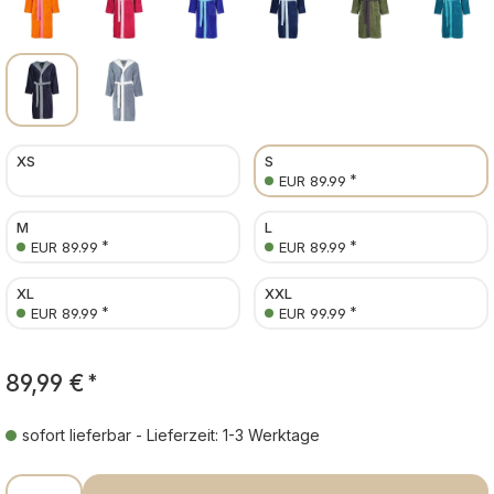
XS
S
*
EUR 89.99
M
L
*
*
EUR 89.99
EUR 89.99
XL
XXL
*
*
EUR 89.99
EUR 99.99
89,99 €
*
sofort lieferbar - Lieferzeit: 1-3 Werktage
Produkt Anzahl: Gib den gewünschten Wer