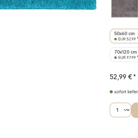
50x60 cm
EUR 52.99
70x120 cm
EUR 97.99
52,99 €
*
sofort liefe
Produkt