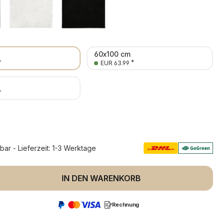
60x100 cm
*
*
EUR 63.99
*
rbar - Lieferzeit: 1-3 Werktage
 Anzahl: Gib den gewünschten Wert ein 
IN DEN WARENKORB
Rechnung