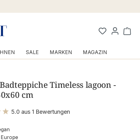
Waren
HNEN
SALE
MARKEN
MAGAZIN
Badteppiche Timeless lagoon -
 50x60 cm
5.0 aus 1 Bewertungen
it 5 von 5 Sternen
egan
 Europe