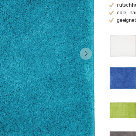
rutschh
edle, ha
geeignet