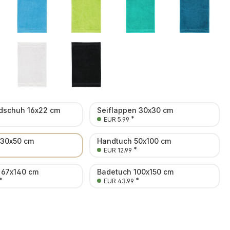
schuh 16x22 cm
Seiflappen 30x30 cm
*
EUR 5.99
 30x50 cm
Handtuch 50x100 cm
*
EUR 12.99
 67x140 cm
Badetuch 100x150 cm
*
*
EUR 43.99