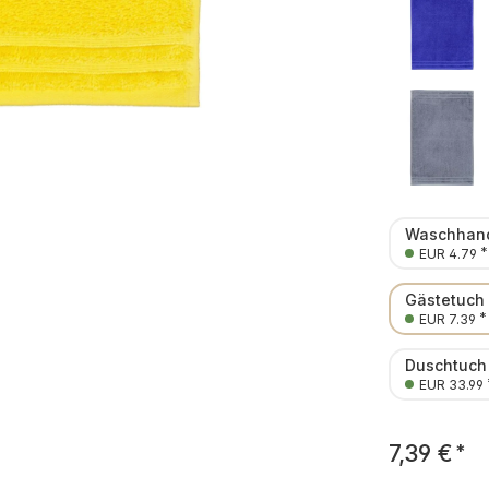
Waschhand
*
EUR 4.79
Gästetuch
*
EUR 7.39
Duschtuch
EUR 33.99
7,39 €
*