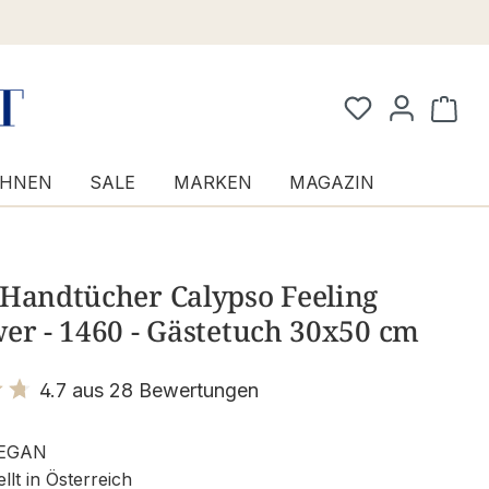
Waren
HNEN
SALE
MARKEN
MAGAZIN
 Handtücher Calypso Feeling
er - 1460 - Gästetuch 30x50 cm
4.7 aus 28 Bewertungen
it 4.7 von 5 Sternen
EGAN
llt in Österreich